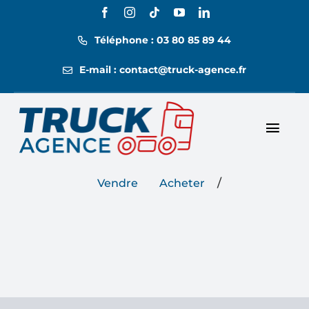
Passer
au
Téléphone : 03 80 85 89 44
contenu
E-mail : contact@truck-agence.fr
Toggl
Nos annonces
Navig
/
Vendre
Acheter
Nos tarifs
Location
Contact