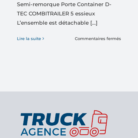
Semi-remorque Porte Container D-
TEC COMBITRAILER 5 essieux
L’ensemble est détachable [...]
sur
Lire la suite
Commentaires fermés
Semi-
remorq
Porte
Contain
D-
TEC
COMBIT
5
essieux