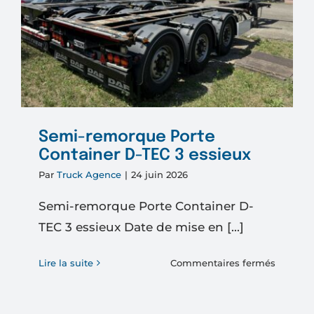
Semi-remorque Porte
Container D-TEC 3 essieux
Par
Truck Agence
|
24 juin 2026
Semi-remorque Porte Container D-
TEC 3 essieux Date de mise en [...]
sur
Lire la suite
Commentaires fermés
Semi-
remorq
Porte