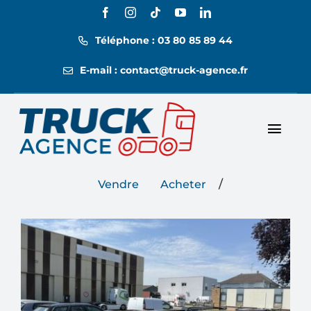
Passer
au
Téléphone : 03 80 85 89 44
contenu
E-mail : contact@truck-agence.fr
Toggl
Nos annonces
Navig
/
Vendre
Acheter
Nos tarifs
Location
Contact