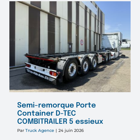
Contain
D-
TEC
3
essieux
Semi-remorque Porte
Container D-TEC
COMBITRAILER 5 essieux
Par
Truck Agence
|
24 juin 2026