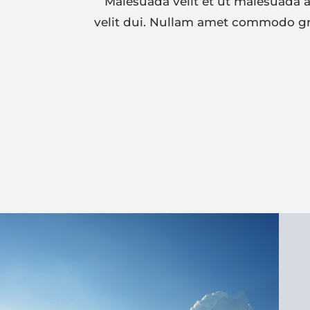
Malesuada velit et ut malesuada
velit dui. Nullam amet commodo gr