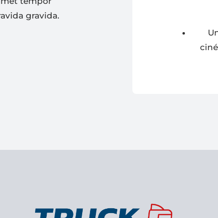
 amet tempor
avida gravida.
Un
ciné