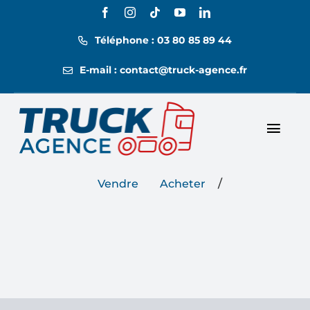
Passer
au
Téléphone : 03 80 85 89 44
contenu
E-mail : contact@truck-agence.fr
Toggl
Nos annonces
Navig
/
Vendre
Acheter
Nos tarifs
Location
Contact