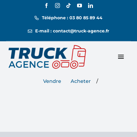
Passer
au
Téléphone : 03 80 85 89 44
contenu
E-mail : contact@truck-agence.fr
Toggl
Nos annonces
Navig
/
Vendre
Acheter
Nos tarifs
Location
Contact