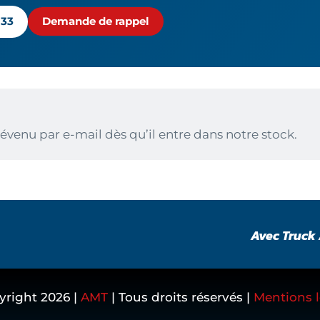
 33
Demande de rappel
évenu par e-mail dès qu’il entre dans notre stock.
Avec Truck 
yright
2026
|
AMT
| Tous droits réservés |
Mentions l