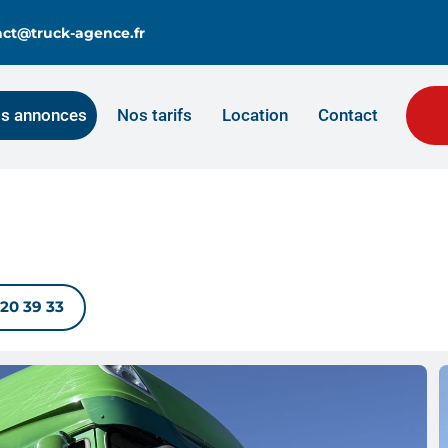
tact@truck-agence.fr
s annonces
Nos tarifs
Location
Contact
 20 39 33