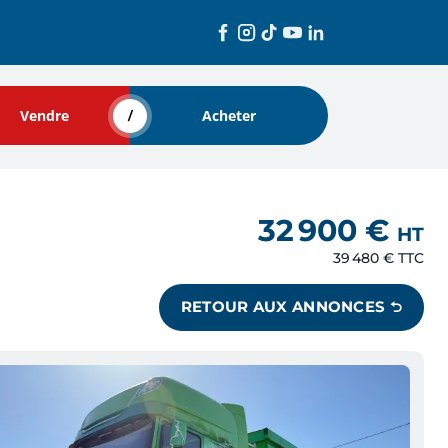
Vendre
Acheter
32 900 €
HT
39 480 €
TTC
RETOUR AUX ANNONCES ⮌