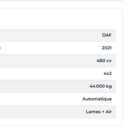
DAF
e
2021
480 cv
4x2
44 000 kg
Automatique
Lames + Air