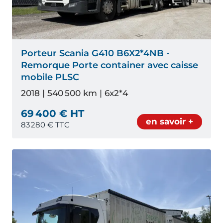
Porteur Scania G410 B6X2*4NB -
Remorque Porte container avec caisse
mobile PLSC
2018 | 540 500 km | 6x2*4
69 400 € HT
en savoir +
83 280
€ TTC