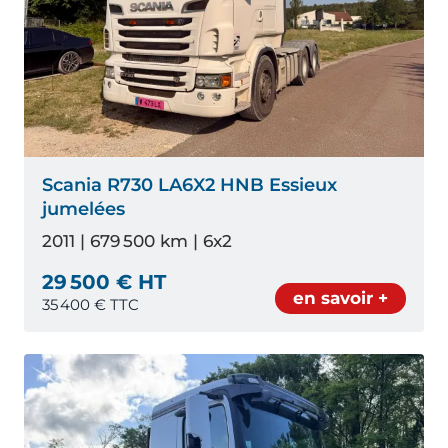
Scania R730 LA6X2 HNB Essieux
jumelées
2011 | 679 500 km | 6x2
29 500 € HT
en savoir +
35 400
€ TTC