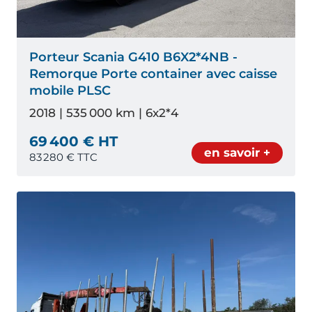
Porteur Scania G410 B6X2*4NB -
Remorque Porte container avec caisse
mobile PLSC
2018 | 535 000 km | 6x2*4
69 400 € HT
en savoir +
83 280
€ TTC