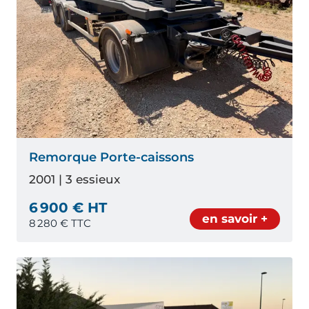
Remorque Porte-caissons
2001 | 3 essieux
6 900 € HT
en savoir +
8 280
€ TTC