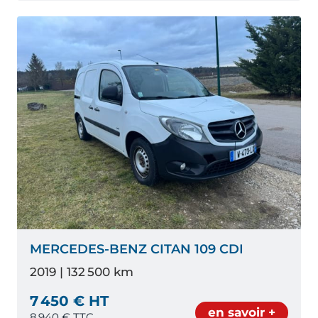
MERCEDES-BENZ CITAN 109 CDI
2019 | 132 500 km
7 450 € HT
en savoir +
8 940
€ TTC