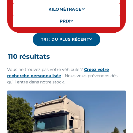
KILOMÉTRAGE
PRIX
TRI :
DU PLUS RÉCENT
110
résultat
s
Vous ne trouvez pas votre véhicule ?
Créez votre
recherche personnalisée
| Nous vous prévenons dès
qu’il entre dans notre stock.