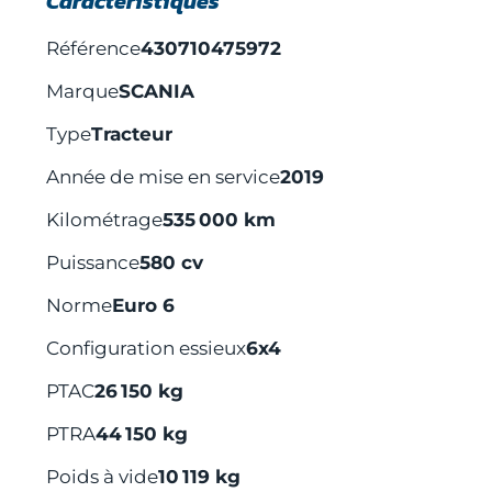
Caractéristiques
Référence
430710475972
Marque
SCANIA
Type
Tracteur
Année de mise en service
2019
Kilométrage
535 000 km
Puissance
580 cv
Norme
Euro 6
Configuration essieux
6x4
PTAC
26 150 kg
PTRA
44 150 kg
Poids à vide
10 119 kg