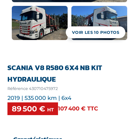
VOIR LES
10
PHOTOS
SCANIA V8 R580 6X4 NB KIT
HYDRAULIQUE
Référence
430710475972
2019 | 535 000 km | 6x4
89 500 €
107 400 €
TTC
HT