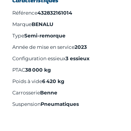
Caractéristiques
Référence
432832161014
Marque
BENALU
Type
Semi-remorque
Année de mise en service
2023
Configuration essieux
3 essieux
PTAC
38 000 kg
Poids à vide
6 420 kg
Carrosserie
Benne
Suspension
Pneumatiques