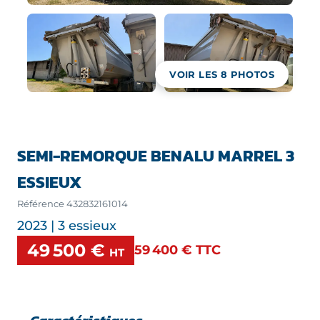
VOIR LES
8
PHOTOS
SEMI-REMORQUE BENALU MARREL 3
ESSIEUX
Référence
432832161014
2023 | 3 essieux
49 500 €
59 400 €
TTC
HT