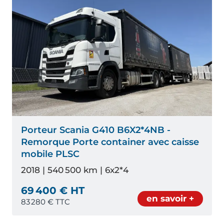
Porteur Scania G410 B6X2*4NB -
Remorque Porte container avec caisse
mobile PLSC
2018 | 540 500 km | 6x2*4
69 400 € HT
en savoir +
83 280
€ TTC