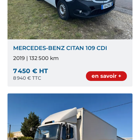
MERCEDES-BENZ CITAN 109 CDI
2019 | 132 500 km
7 450 € HT
en savoir +
8 940
€ TTC