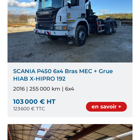
SCANIA P450 6x4 Bras MEC + Grue
HIAB X-HIPRO 192
2016 | 255 000 km | 6x4
103 000 € HT
en savoir +
123 600
€ TTC