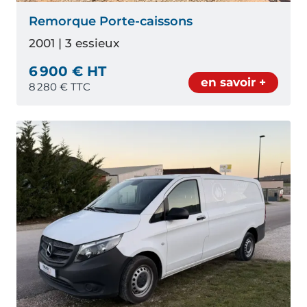
Remorque Porte-caissons
2001 | 3 essieux
6 900 € HT
en savoir +
8 280
€ TTC