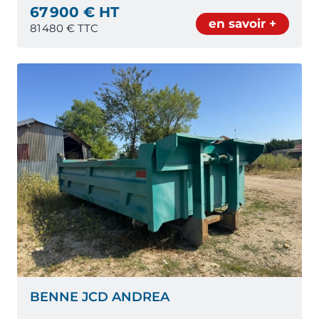
67 900 € HT
en savoir +
81 480
€ TTC
BENNE JCD ANDREA