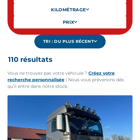
KILOMÉTRAGE
PRIX
TRI :
DU PLUS RÉCENT
110
résultat
s
Vous ne trouvez pas votre véhicule ?
Créez votre
recherche personnalisée
| Nous vous prévenons dès
qu’il entre dans notre stock.