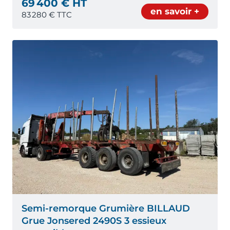
69 400 € HT
en savoir +
83 280
€ TTC
Semi-remorque Grumière BILLAUD
Grue Jonsered 2490S 3 essieux