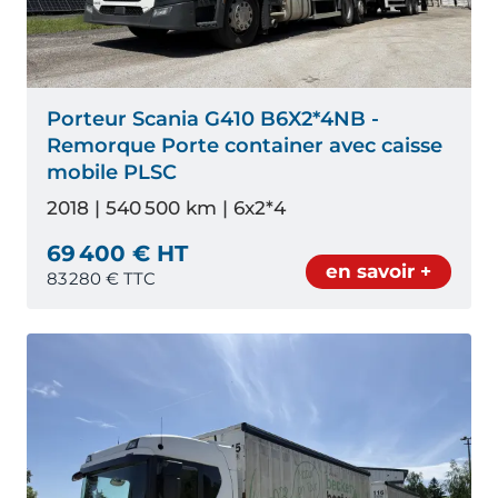
Porteur Scania G410 B6X2*4NB -
Remorque Porte container avec caisse
mobile PLSC
2018 | 540 500 km | 6x2*4
69 400 € HT
en savoir +
83 280
€ TTC