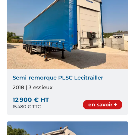
Semi-remorque PLSC Lecitrailler
2018 | 3 essieux
12 900 € HT
en savoir +
15 480
€ TTC