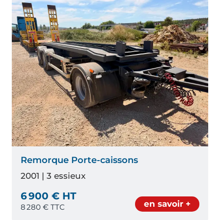
Remorque Porte-caissons
2001 | 3 essieux
6 900 € HT
en savoir +
8 280
€ TTC