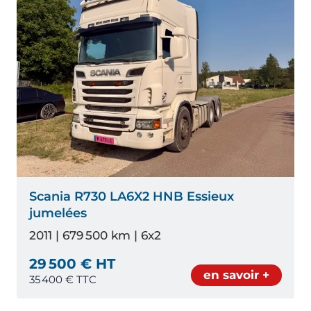
Scania R730 LA6X2 HNB Essieux
jumelées
2011 | 679 500 km | 6x2
29 500 € HT
en savoir +
35 400
€ TTC