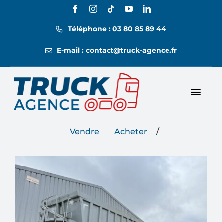
Passer
au
Téléphone : 03 80 85 89 44
contenu
E-mail : contact@truck-agence.fr
Toggl
Nos annonces
Navig
/
Vendre
Acheter
Nos tarifs
Location
Contact