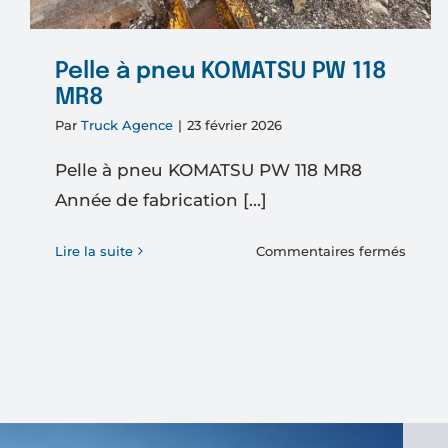
Pelle à pneu KOMATSU PW 118
MR8
Par
Truck Agence
|
23 février 2026
Pelle à pneu KOMATSU PW 118 MR8
Année de fabrication [...]
sur
Lire la suite
Commentaires fermés
Pelle
à
pneu
KOMA
PW
118
MR8