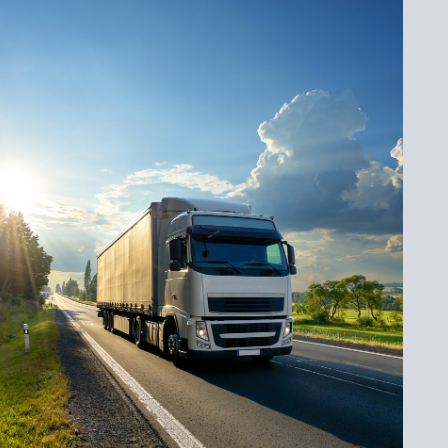
/
BOIS
–
REMO
LECI