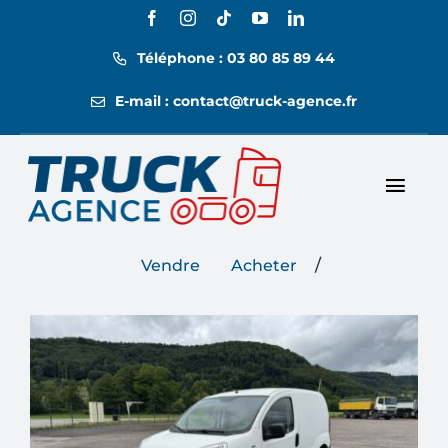
Passer
au
Téléphone : 03 80 85 89 44
contenu
E-mail : contact@truck-agence.fr
Toggl
Nos annonces
Navig
/
Vendre
Acheter
Nos tarifs
Location
Contact