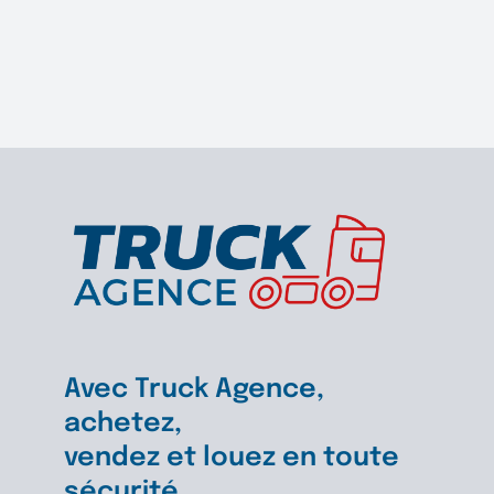
Porte-
engins
Louault
Plateau
Bascula
Avec Truck Agence,
achetez,
vendez et louez en toute
sécurité