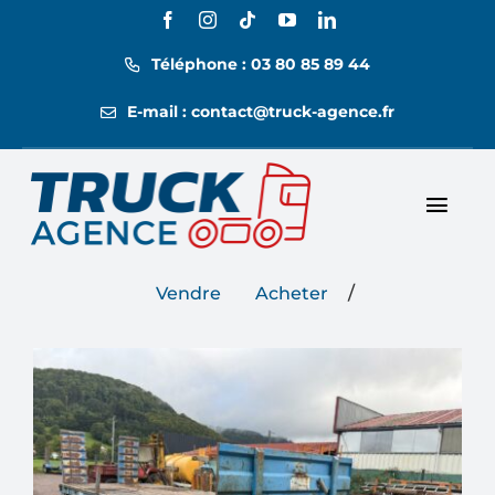
Passer
au
Téléphone : 03 80 85 89 44
contenu
E-mail : contact@truck-agence.fr
Toggl
Nos annonces
Navig
/
Vendre
Acheter
Nos tarifs
Location
Contact