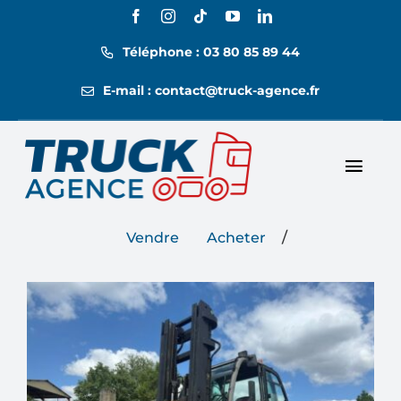
Passer
au
Téléphone : 03 80 85 89 44
contenu
E-mail : contact@truck-agence.fr
Toggl
Nos annonces
Navig
/
Vendre
Acheter
Nos tarifs
Location
Contact