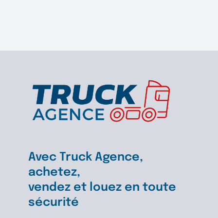
KOMAT
PW
118
MR8
Avec Truck Agence,
achetez,
vendez et louez en toute
sécurité