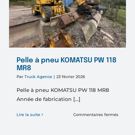
Pelle à pneu KOMATSU PW 118
MR8
Par
Truck Agence
|
23 février 2026
Pelle à pneu KOMATSU PW 118 MR8
Année de fabrication [...]
sur
Lire la suite
Commentaires fermés
Pelle
à
pneu