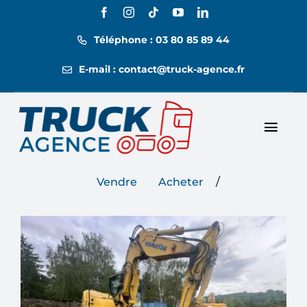
Passer
au
Téléphone : 03 80 85 89 44
contenu
E-mail : contact@truck-agence.fr
Toggl
Nos annonces
Navig
/
Vendre
Acheter
Nos tarifs
Location
Contact