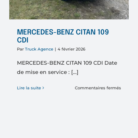
MERCEDES-BENZ CITAN 109
CDI
Par
Truck Agence
|
4 février 2026
MERCEDES-BENZ CITAN 109 CDI Date
de mise en service : [...]
sur
Lire la suite
Commentaires fermés
MERCED
BENZ
CITAN
109
CDI