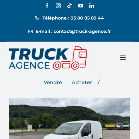
Passer
au
Téléphone : 03 80 85 89 44
contenu
E-mail : contact@truck-agence.fr
Toggl
Nos annonces
Navig
/
Vendre
Acheter
Nos tarifs
Location
Contact