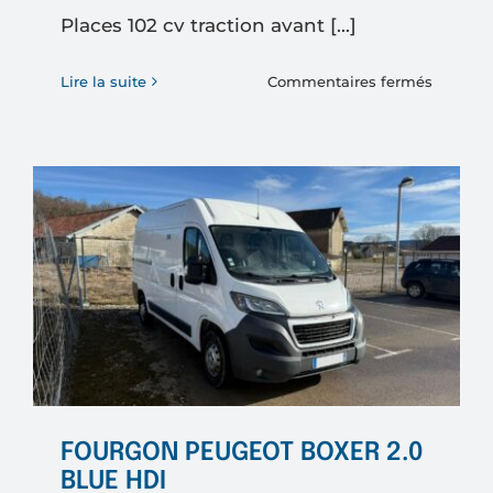
Places 102 cv traction avant [...]
sur
Lire la suite
Commentaires fermés
MERCED
BENZ
VITO
110
CDI
3
Places
102
cv
traction
avant
FOURGON PEUGEOT BOXER 2.0
BLUE HDI