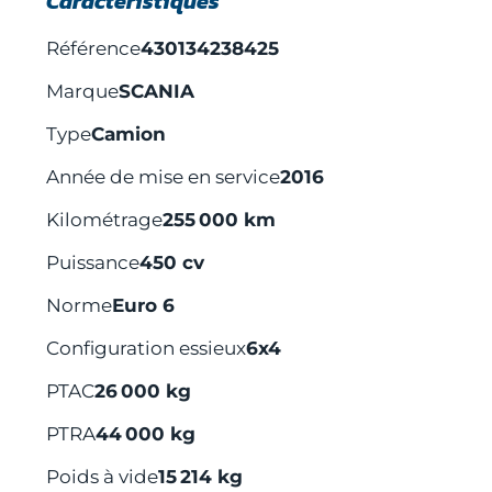
Caractéristiques
Référence
430134238425
Marque
SCANIA
Type
Camion
Année de mise en service
2016
Kilométrage
255 000 km
Puissance
450 cv
Norme
Euro 6
Configuration essieux
6x4
PTAC
26 000 kg
PTRA
44 000 kg
Poids à vide
15 214 kg