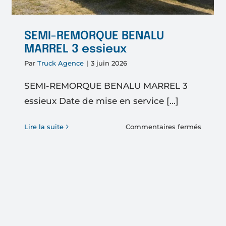
SEMI-REMORQUE BENALU
MARREL 3 essieux
Par
Truck Agence
|
3 juin 2026
SEMI-REMORQUE BENALU MARREL 3
essieux Date de mise en service [...]
sur
Lire la suite
Commentaires fermés
SEMI-
REMO
BENAL
MARRE
3
0
essieu
e