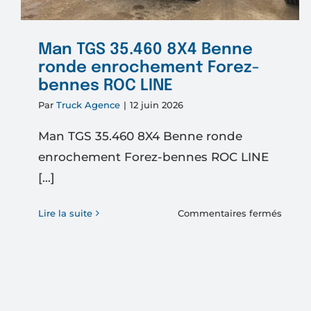
Man TGS 35.460 8X4 Benne
ronde enrochement Forez-
bennes ROC LINE
Par
Truck Agence
|
12 juin 2026
Man TGS 35.460 8X4 Benne ronde
enrochement Forez-bennes ROC LINE
[...]
sur
Lire la suite
Commentaires fermés
Man
TGS
35.46
8X4
Benn
ronde