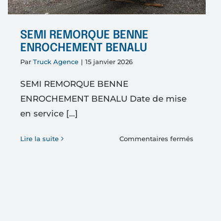
SEMI REMORQUE BENNE
ENROCHEMENT BENALU
Par
Truck Agence
|
15 janvier 2026
SEMI REMORQUE BENNE
ENROCHEMENT BENALU Date de mise
en service [...]
sur
Lire la suite
Commentaires fermés
RQUE
SEMI
U
REMOR
L
BENNE
ENROC
x
BENAL