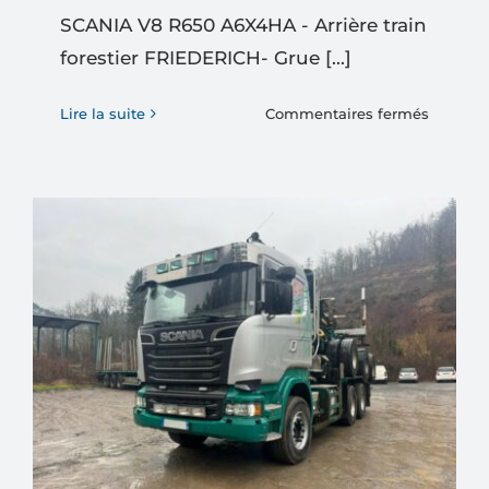
SCANIA V8 R650 A6X4HA - Arrière train
forestier FRIEDERICH- Grue [...]
sur
Lire la suite
Commentaires fermés
SCANIA
V8
R650
A6X4HA
–
Arrière
train
forestier
FRIEDER
Grue
LOGLIF
281S