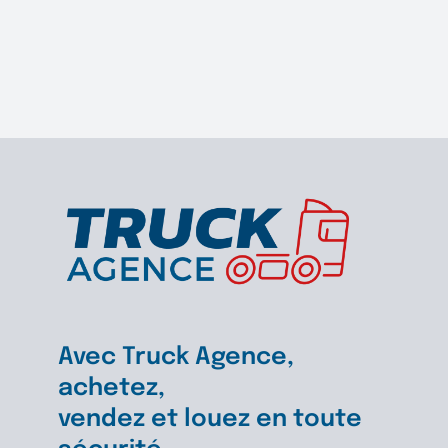
remorq
Forestiè
INVEPE-
JOLUSO
Avec Truck Agence,
achetez,
vendez et louez en toute