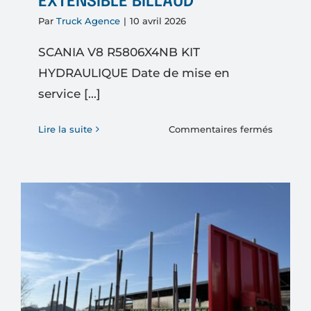
EXTENSIBLE BILLAUD
Par
Truck Agence
|
10 avril 2026
SCANIA V8 R5806X4NB KIT
HYDRAULIQUE Date de mise en
service [...]
sur
Lire la suite
Commentaires fermés
SCANIA
V8
R5806X
KIT
HYDRAU
–
SEMI-
REMOR
FOREST
EXTENS
BILLAU