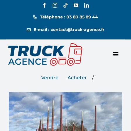
Passer
au
Téléphone : 03 80 85 89 44
contenu
E-mail : contact@truck-agence.fr
Toggl
Nos annonces
Navig
/
Vendre
Acheter
Nos tarifs
Location
Contact