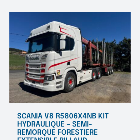
remorq
Grumièr
DIEBOL
SCANIA V8 R5806X4NB KIT
HYDRAULIQUE – SEMI-
REMORQUE FORESTIERE