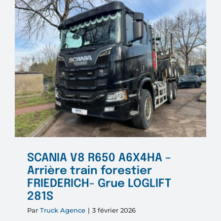
extensib
SCANIA V8 R650 A6X4HA –
Arrière train forestier
FRIEDERICH- Grue LOGLIFT
281S
Par
Truck Agence
|
3 février 2026