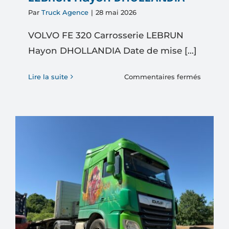
Par
Truck Agence
|
28 mai 2026
VOLVO FE 320 Carrosserie LEBRUN
Hayon DHOLLANDIA Date de mise [...]
sur
Lire la suite
Commentaires fermés
VOLVO
FE
320
Carrosse
LEBRU
Hayon
DHOLL