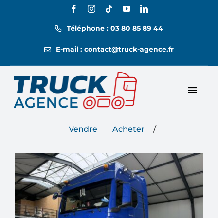
Passer
au
Téléphone : 03 80 85 89 44
contenu
E-mail : contact@truck-agence.fr
Toggl
Nos annonces
Navig
/
Vendre
Acheter
Nos tarifs
Location
Contact