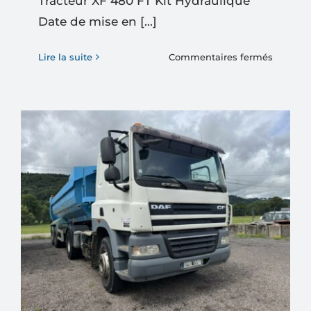
Tracteur XF 480 FT Kit Hydraulique
Date de mise en [...]
sur
Lire la suite
Commentaires fermés
Tracteur
XF
480
FT
Kit
Hydraul