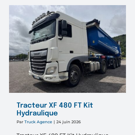
530
FT
KIT
HYDRAU
Tracteur XF 480 FT Kit
Hydraulique
Par
Truck Agence
|
24 juin 2026