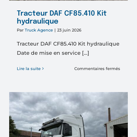
Tracteur DAF CF85.410 Kit
hydraulique
Par
Truck Agence
|
23 juin 2026
Tracteur DAF CF85.410 Kit hydraulique
Date de mise en service [...]
sur
Lire la suite
Commentaires fermés
Tracteur
DAF
CF85.41
Kit
hydraul