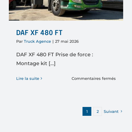
DAF XF 480 FT
Par
Truck Agence
|
27 mai 2026
DAF XF 480 FT Prise de force :
Montage kit [...]
sur
Lire la suite
Commentaires fermés
DAF
XF
480
FT
1
2
Suivant