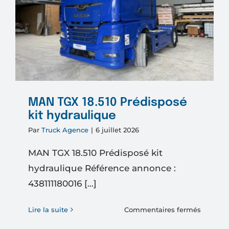
MAN TGX 18.510 Prédisposé
kit hydraulique
Par
Truck Agence
|
6 juillet 2026
MAN TGX 18.510 Prédisposé kit
hydraulique Référence annonce :
438111180016 [...]
sur
Lire la suite
Commentaires fermés
MAN