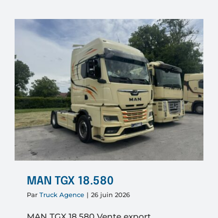
TGX
18.510
Prédisp
kit
hydraul
MAN TGX 18.580
Par
Truck Agence
|
26 juin 2026
MAN TGX 18.580 Vente export