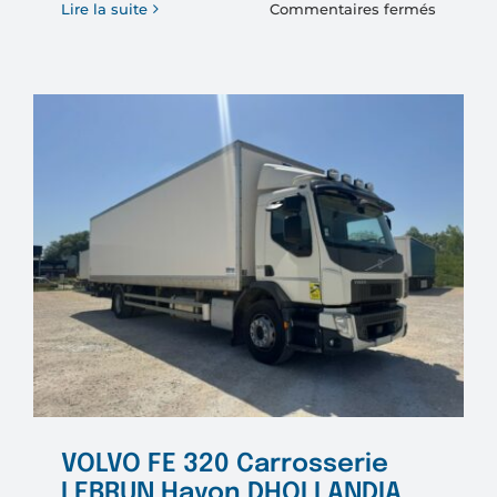
sur
Lire la suite
Commentaires fermés
FIAT
FIORIN
1.3
Mutliet
80
cv
VOLVO FE 320 Carrosserie
LEBRUN Hayon DHOLLANDIA