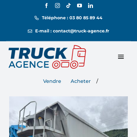
Passer
au
Téléphone : 03 80 85 89 44
contenu
E-mail : contact@truck-agence.fr
Toggl
Nos annonces
Navig
/
Vendre
Acheter
Nos tarifs
Location
Contact