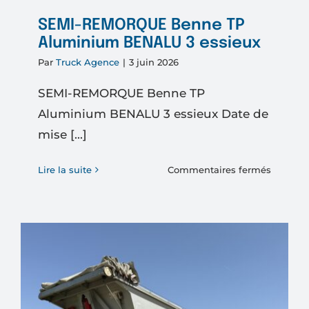
SEMI-REMORQUE Benne TP
Aluminium BENALU 3 essieux
Par
Truck Agence
|
3 juin 2026
SEMI-REMORQUE Benne TP
Aluminium BENALU 3 essieux Date de
mise [...]
sur
Lire la suite
Commentaires fermés
SEMI-
REMOR
Benne
TP
Alumin
BENAL
3
essieux