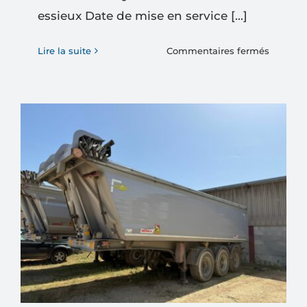
essieux Date de mise en service [...]
sur
Lire la suite
Commentaires fermés
SEMI-
REMOR
BENAL
MARRE
3
essieux