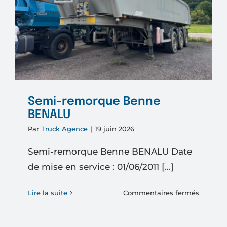
Semi-remorque Benne
BENALU
Par
Truck Agence
|
19 juin 2026
Semi-remorque Benne BENALU Date
de mise en service : 01/06/2011 [...]
sur
Lire la suite
Commentaires fermés
Semi-
remorq
Benne