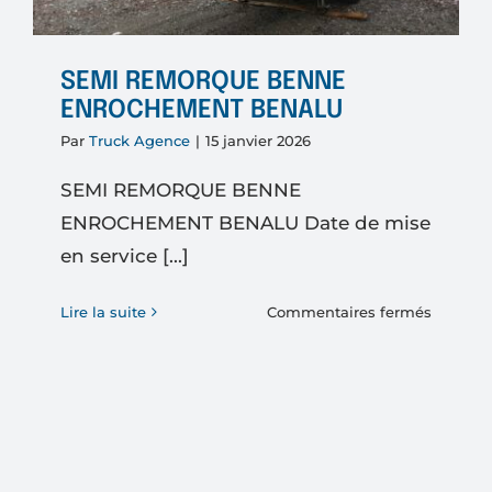
SEMI REMORQUE BENNE
ENROCHEMENT BENALU
Par
Truck Agence
|
15 janvier 2026
SEMI REMORQUE BENNE
ENROCHEMENT BENALU Date de mise
en service [...]
sur
Lire la suite
Commentaires fermés
SEMI
REMOR
BENNE
ENROC
BENAL