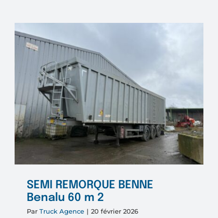
REMOR
Benne
TP
Alumin
BENAL
3
essieux
SEMI REMORQUE BENNE
Benalu 60 m 2
Par
Truck Agence
|
20 février 2026