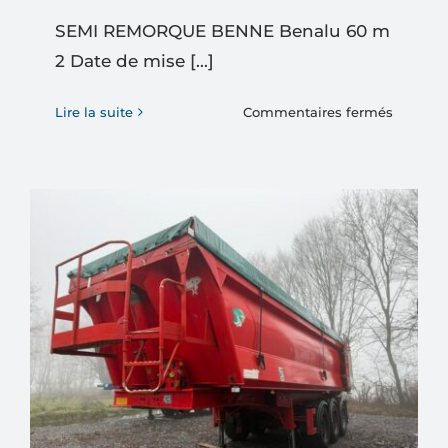
SEMI REMORQUE BENNE Benalu 60 m
2 Date de mise [...]
sur
Lire la suite
Commentaires fermés
SEMI
REMOR
BENNE
Benalu
60
m
2