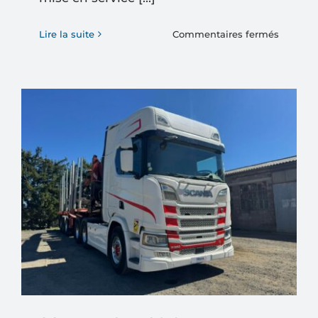
sur
Lire la suite
Commentaires fermés
Volvo
6×4
FM
400
Bi-
Benne