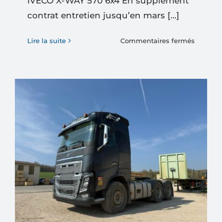
IVECO X-WAY 570 6x4 En supplément
contrat entretien jusqu’en mars [...]
sur
Lire la suite
Commentaires fermés
IVECO
X-
WAY
570
6×4