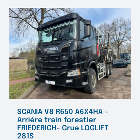
33.420
6X4
BI-
BENNE
MEILLE
Porte
arrière
hydraul
SCANIA V8 R650 A6X4HA –
Arrière train forestier
FRIEDERICH- Grue LOGLIFT
281S