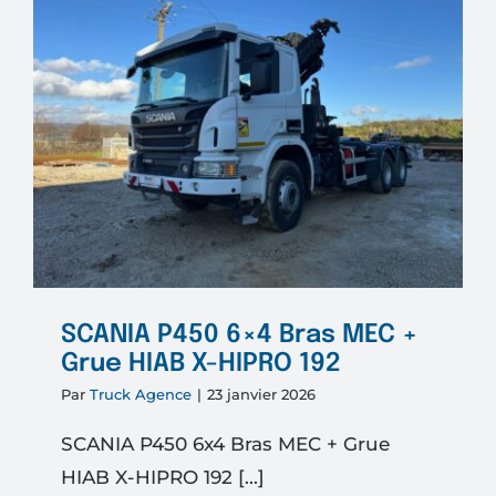
CA6X4E
Arrière
Train
Forestie
DIEBOL
SCANIA P450 6×4 Bras MEC +
Grue HIAB X-HIPRO 192
Par
Truck Agence
|
23 janvier 2026
SCANIA P450 6x4 Bras MEC + Grue
HIAB X-HIPRO 192 [...]