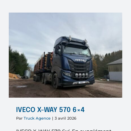
V8
R5806X
KIT
HYDRAU
–
SEMI-
REMOR
FOREST
EXTENS
BILLAU
IVECO X-WAY 570 6×4
Par
Truck Agence
|
3 avril 2026