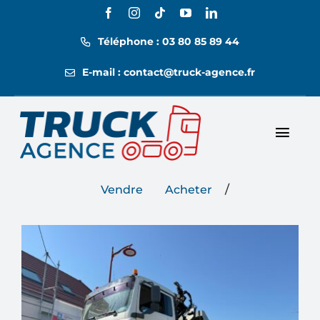
Passer
au
Téléphone : 03 80 85 89 44
contenu
E-mail : contact@truck-agence.fr
Toggl
Nos annonces
Navig
/
Vendre
Acheter
Nos tarifs
Location
Contact