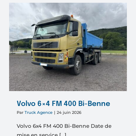
BRAS
GUIMA
S20
GRUE
PALFIN
PK1200
Volvo 6×4 FM 400 Bi-Benne
Par
Truck Agence
|
24 juin 2026
Volvo 6x4 FM 400 Bi-Benne Date de
mise en service [...]