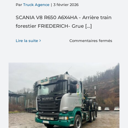
Par
Truck Agence
|
3 février 2026
SCANIA V8 R650 A6X4HA - Arrière train
forestier FRIEDERICH- Grue [...]
sur
Lire la suite
Commentaires fermés
SCANIA
V8
R650
A6X4HA
–
Arrière
train
forestier
FRIEDER
Grue
LOGLIF
281S