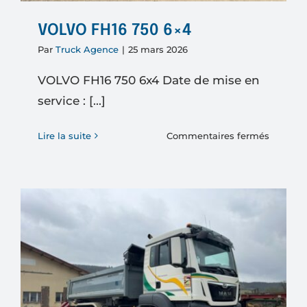
VOLVO FH16 750 6×4
Par
Truck Agence
|
25 mars 2026
VOLVO FH16 750 6x4 Date de mise en
service : [...]
sur
Lire la suite
Commentaires fermés
VOLVO
FH16
750
6×4