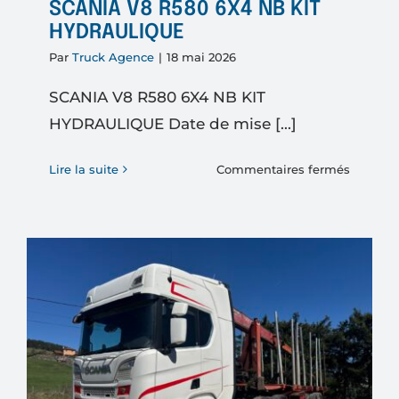
SCANIA V8 R580 6X4 NB KIT
HYDRAULIQUE
Par
Truck Agence
|
18 mai 2026
SCANIA V8 R580 6X4 NB KIT
HYDRAULIQUE Date de mise [...]
sur
Lire la suite
Commentaires fermés
SCANIA
V8
R580
6X4
NB
KIT
HYDRAU