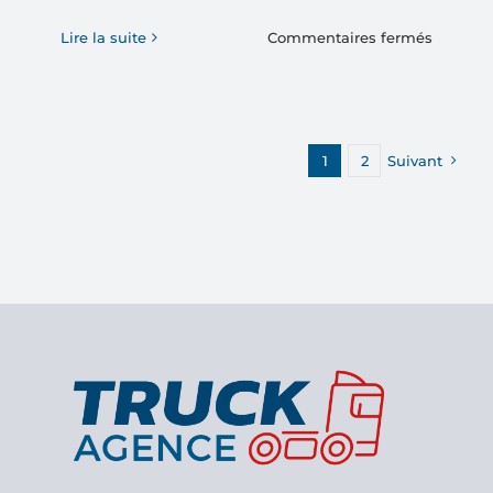
sur
Lire la suite
Commentaires fermés
SCANIA
P450
6×4
Bras
1
2
Suivant
MEC
+
Grue
HIAB
X-
HIPRO
192